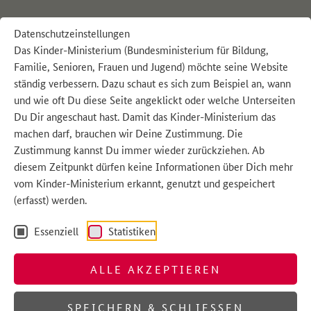
Datenschutzeinstellungen
K WIE KLARA
Das Kinder-Ministerium (Bundesministerium für Bildung,
Hallo, mein Name ist Klara. Ich bin zehn Jahre alt
Familie, Senioren, Frauen und Jugend) möchte seine Website
und in meiner Freizeit spiele ich am liebsten
ständig verbessern. Dazu schaut es sich zum Beispiel an, wann
Handball mit meiner Mannschaft. Das macht super
und wie oft Du diese Seite angeklickt oder welche Unterseiten
viel Spaß und im Team habe ich viele Freundinnen
Du Dir angeschaut hast. Damit das Kinder-Ministerium das
und Freunde. Letztes Jahr haben wir sogar ein
machen darf, brauchen wir Deine Zustimmung. Die
Zustimmung kannst Du immer wieder zurückziehen. Ab
Turnier gewonnen. Außerdem lese ich gerne. Mein
diesem Zeitpunkt dürfen keine Informationen über Dich mehr
Lieblingsbuch ist Ronja Räubertochter. In der Schule
vom Kinder-Ministerium erkannt, genutzt und gespeichert
mag ich am liebsten Mathe! Mir macht es richtig
(erfasst) werden.
Spaß, wenn ich eine knifflige Aufgabe lösen kann.
Was ich nicht so gerne mag, ist, wenn Erwachsene
Essenziell
Statistiken
einfach Sachen entscheiden, ohne uns Kinder zu
fragen. Deswegen bin ich auch Klassensprecherin.
ALLE AKZEPTIEREN
Und wenn ich groß bin möchte ich mal Richterin
werden. Jemand muss sich um unsere Rechte
SPEICHERN & SCHLIESSEN