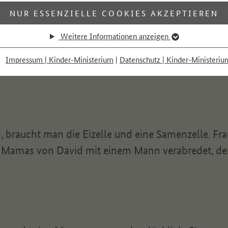
NUR ESSENZIELLE COOKIES AKZEPTIEREN
Weitere Informationen anzeigen
eine Mama und Mum ein Kind bekommen wollten, ha
Impressum | Kinder-Ministerium
|
Datenschutz | Kinder-Ministeriu
 braucht man die Eizelle und eine Samenzelle. Fr
ie Mamas von David mit einem Mann verabredet, de