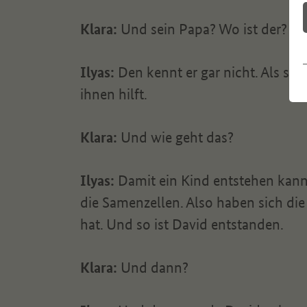
Klara:
Und sein Papa? Wo ist der?
Ilyas:
Den kennt er gar nicht. Als s
ihnen hilft.
Klara:
Und wie geht das?
Ilyas:
Damit ein Kind entstehen kann,
die Samenzellen. Also haben sich d
hat. Und so ist David entstanden.
Klara:
Und dann?