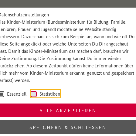
Datenschutzeinstellungen
Das Kinder-Ministerium (Bundesministerium für Bildung, Familie,
Senioren, Frauen und Jugend) möchte seine Website ständig
en Pulli an. Wo hast Du den denn her?
verbessern. Dazu schaut es sich zum Beispiel an, wann und wie oft Du
diese Seite angeklickt oder welche Unterseiten Du Dir angeschaut
hast. Damit das Kinder-Ministerium das machen darf, brauchen wir
einem Papa einkaufen und da hab' ich ihn beko
Deine Zustimmung. Die Zustimmung kannst Du immer wieder
zurückziehen. Ab diesem Zeitpunkt dürfen keine Informationen über
inem neuen Freund David. Wir skaten zusammen. Al
Dich mehr vom Kinder-Ministerium erkannt, genutzt und gespeichert
(erfasst) werden.
s war das erste Mal, dass ich bei einem Freund mi
Essenziell
Statistiken
wei Papas. Meinen richtigen Papa und Andreas, d
ALLE AKZEPTIEREN
. Seine beiden Mamas sind ein Paar. So wie Deine
SPEICHERN & SCHLIESSEN
 die eine Mama und die andere Mum.