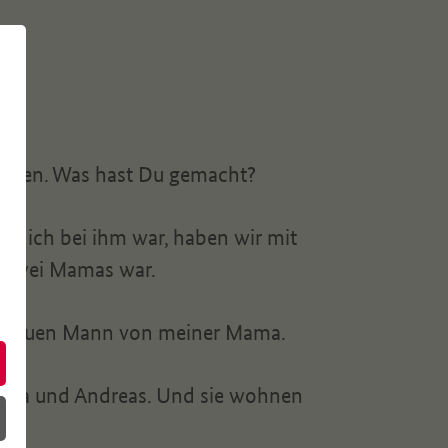
mmen. Was hast Du gemacht?
s ich bei ihm war, haben wir mit
t zwei Mamas war.
en neuen Mann von meiner Mama.
 Mama und Andreas. Und sie wohnen