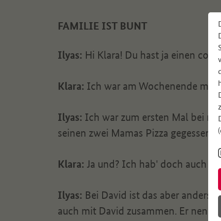
FAMILIE IST BUNT
Ilyas:
Hi Klara! Du hast ja einen cool
Klara:
Ich war am Wochenende mit m
Ilyas:
Ich war zum ersten Mal bei me
seinen zwei Mamas Pizza gegessen. E
Klara:
Ja und? Ich hab' doch auch z
Ilyas:
Bei David ist das aber anders
auch mit David zusammen. Er nennt