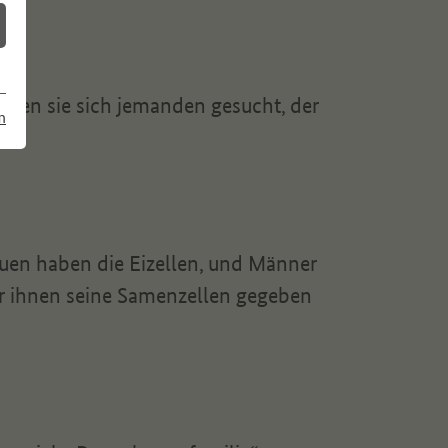
ben sie sich jemanden gesucht, der
m
auen haben die Eizellen, und Männer
r ihnen seine Samenzellen gegeben